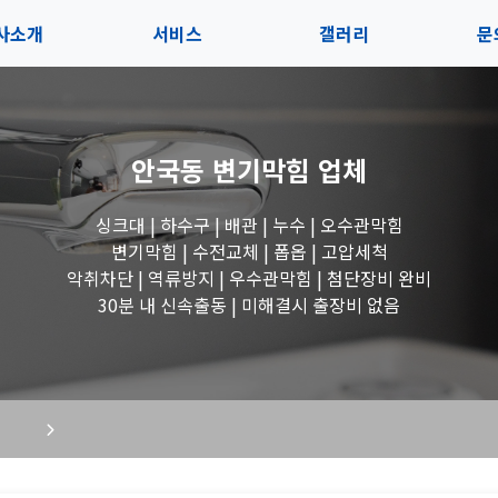
사소개
서비스
갤러리
문
인사말
서비스
전체보기
상
안국동 변기막힘
업체
지사항
블로그
수도꼭지 작업
고
싱크대 | 하수구 | 배관 | 누수 | 오수관막힘
시는길
세면대 작업
변기막힘 | 수전교체 | 폽옵 | 고압세척
악취차단 | 역류방지 | 우수관막힘 | 첨단장비 완비
변기 작업
30분 내 신속출동 | 미해결시 출장비 없음
욕조 작업
싱크대 작업