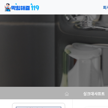
회
공
오
싱크대샤프트